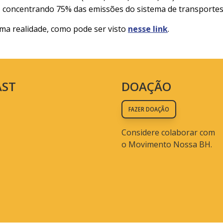
 concentrando 75% das emissões do sistema de transportes
ma realidade, como pode ser visto
nesse link
.
AST
DOAÇÃO
FAZER DOAÇÃO
Considere colaborar com
o Movimento Nossa BH.