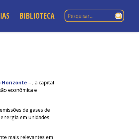
Pesquisar por:
IAS
BIBLIOTECA
o Horizonte
– , a capital
nsão econômica e
e emissões de gases de
e energia em unidades
ente mais relevantes em