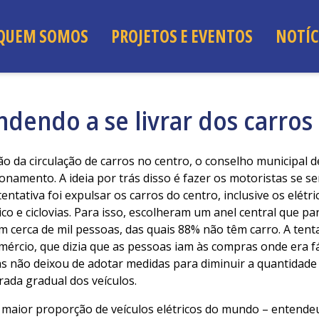
QUEM SOMOS
PROJETOS E EVENTOS
NOTÍC
ndendo a se livrar dos carros
ão da circulação de carros no centro, o conselho municipal d
onamento. A ideia por trás disso é fazer os motoristas se se
entativa foi expulsar os carros do centro, inclusive os elétric
co e ciclovias. Para isso, escolheram um anel central que pa
cerca de mil pessoas, das quais 88% não têm carro. A tenta
ércio, que dizia que as pessoas iam às compras onde era fác
as não deixou de adotar medidas para diminuir a quantidade 
irada gradual dos veículos.
maior proporção de veículos elétricos do mundo – entende