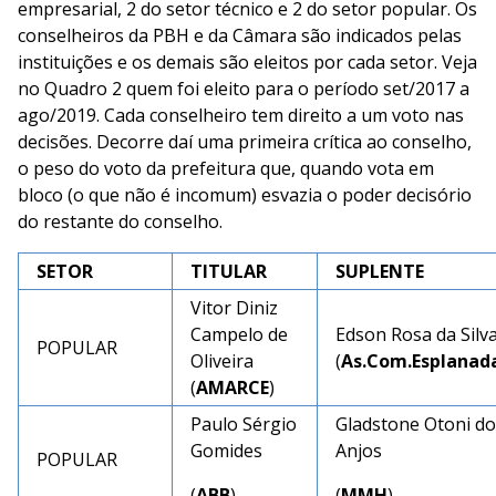
empresarial, 2 do setor técnico e 2 do setor popular. Os
conselheiros da PBH e da Câmara são indicados pelas
instituições e os demais são eleitos por cada setor. Veja
no Quadro 2 quem foi eleito para o período set/2017 a
ago/2019. Cada conselheiro tem direito a um voto nas
decisões. Decorre daí uma primeira crítica ao conselho,
o peso do voto da prefeitura que, quando vota em
bloco (o que não é incomum) esvazia o poder decisório
do restante do conselho.
SETOR
TITULAR
SUPLENTE
Vitor Diniz
Campelo de
Edson Rosa da Silv
POPULAR
Oliveira
(
As.Com.Esplanad
(
AMARCE
)
Paulo Sérgio
Gladstone Otoni do
Gomides
Anjos
POPULAR
(
ABB
)
(
MMH
)