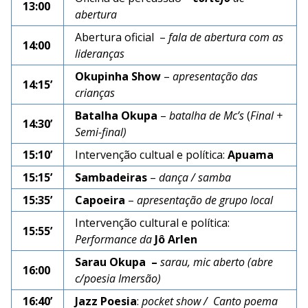
13:00
abertura
Abertura oficial –
fala de abertura com as
14:00
lideranças
Okupinha
Show
–
apresentação das
14:15’
crianças
Batalha Okupa
–
batalha de Mc’s
(
Final +
14:30’
Semi-final)
15:10’
Intervenção cultual e política:
Apuama
15:15’
Sambadeiras
–
dança / samba
15:35’
Capoeira
–
apresentação de grupo local
Intervenção cultural e política:
15:55’
Performance
da
Jô Arlen
Sarau Okupa –
sarau, mic aberto (abre
16:00
c/poesia Imersão)
16:40’
Jazz Poesia
:
pocket show / Canto poema