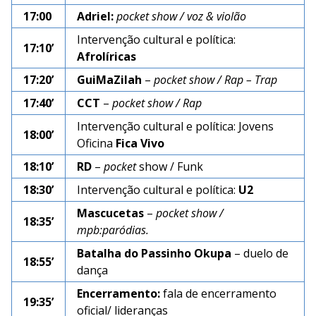
17:00
Adriel:
pocket show / voz & violão
Intervenção cultural e política:
17:10’
Afrolíricas
17:20’
GuiMaZilah
–
pocket show / Rap – Trap
17:40’
CCT
–
pocket show / Rap
Intervenção cultural e política: Jovens
18:00’
Oficina
Fica Vivo
18:10’
RD
–
pocket
show / Funk
18:30’
Intervenção cultural e política:
U2
Mascucetas
–
pocket show
/
18:35’
mpb:paródias.
Batalha do Passinho Okupa
– duelo de
18:55’
dança
Encerramento:
fala de encerramento
19:35’
oficial/ lideranças