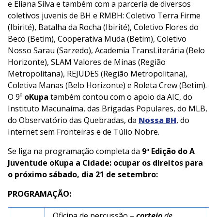
e Eliana Silva e também com a parceria de diversos
coletivos juvenis de BH e RMBH: Coletivo Terra Firme
(Ibirité), Batalha da Rocha (Ibirité), Coletivo Flores do
Beco (Betim), Cooperativa Muda (Betim), Coletivo
Nosso Sarau (Sarzedo), Academia TransLiterária (Belo
Horizonte), SLAM Valores de Minas (Região
Metropolitana), REJUDES (Região Metropolitana),
Coletiva Manas (Belo Horizonte) e Roleta Crew (Betim).
O 9º
oKupa
também contou com o apoio da AIC, do
Instituto Macunaíma, das Brigadas Populares, do MLB,
do Observatório das Quebradas, da
Nossa BH
, do
Internet sem Fronteiras e de Túlio Nobre.
Se liga na programação completa da
9ª Edição do A
Juventude oKupa a Cidade: ocupar os direitos para
o próximo sábado, dia 21 de setembro:
PROGRAMAÇÃO:
Oficina de percussão –
cortejo
de