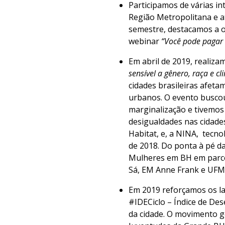
Participamos de várias i
Região Metropolitana e at
semestre, destacamos a o
webinar
“Você pode pagar m
Em abril de 2019, realiza
sensível a gênero, raça e cl
cidades brasileiras afet
urbanos. O evento buscou
marginalização e tivemos
desigualdades nas cidades
Habitat, e, a NINA, tecn
de 2018. Do ponta à pé d
Mulheres em BH em parce
Sá, EM Anne Frank e UF
Em 2019 reforçamos os la
#IDECiclo – Índice de Des
da cidade. O movimento 