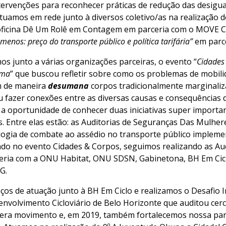
ntervenções para reconhecer práticas de redução das desigu
uamos em rede junto à diversos coletivo/as na realização d
ficina Dê Um Rolê em Contagem em parceria com o MOVE Cul
enos: preço do transporte público e política tarifária”
em parce
mos junto a várias organizações parceiras, o evento “
Cidades
ima
” que buscou refletir sobre como os problemas de mobil
am de maneira
desumana
corpos tradicionalmente marginaliz
 fazer conexões entre as diversas causas e consequências 
 a oportunidade de conhecer duas iniciativas super importa
. Entre elas estão: as Auditorias de Seguranças Das Mulher
ologia de combate ao assédio no transporte público implem
ado no evento Cidades & Corpos, seguimos realizando as Au
ria com a ONU Habitat, ONU SDSN, Gabinetona, BH Em Cicl
MG.
ços de atuação junto à BH Em Ciclo e realizamos o Desafio 
envolvimento Cicloviário de Belo Horizonte que auditou cerc
gera movimento e, em 2019, também fortalecemos nossa par