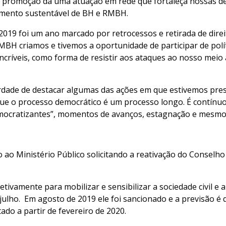
a promoção da uma atuação em rede que fortaleça nossas d
imento sustentável de BH e RMBH.
2019 foi um ano marcado por retrocessos e retirada de direi
MBH criamos e tivemos a oportunidade de participar de polí
ncríveis, como forma de resistir aos ataques ao nosso meio
rdade de destacar algumas das ações em que estivemos pre
e o processo democrático é um processo longo. É contínuo
emocratizantes”, momentos de avanços, estagnação e mesmo
 ao Ministério Público solicitando a reativação do Conselho
ivamente para mobilizar e sensibilizar a sociedade civil e
 julho. Em agosto de 2019 ele foi sancionado e a previsão é
ado a partir de fevereiro de 2020.