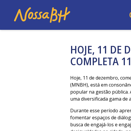
HOJE, 11 DE
COMPLETA 11
Hoje, 11 de dezembro, co
(MNBH), está em consonânci
popular na gestão pública.
uma diversificada gama de 
Durante esse período apr
fomentar espaços de diálog
busca de engajá-los e engaj