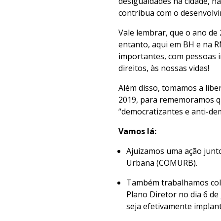
desigualdades na cidade, n
contribua com o desenvolv
Vale lembrar, que o ano de 
entanto, aqui em BH e na R
importantes, com pessoas i
direitos, às nossas vidas!
Além disso, tomamos a libe
2019, para rememoramos qu
“democratizantes e anti-d
Vamos lá:
Ajuizamos uma ação junto
Urbana (COMURB).
Também trabalhamos colet
Plano Diretor no dia 6 de
seja efetivamente implant