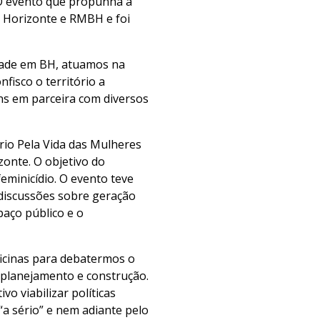
 O evento que propunha a
lo Horizonte e RMBH e foi
idade em BH, atuamos na
fisco o território a
ns em parceira com diversos
io Pela Vida das Mulheres
onte. O objetivo do
feminicídio. O evento teve
 discussões sobre geração
aço público e o
icinas para debatermos o
planejamento e construção.
 viabilizar políticas
a sério” e nem adiante pelo