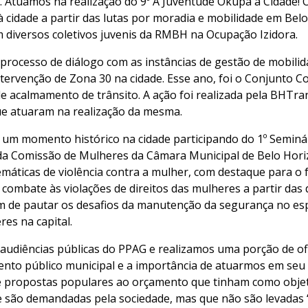
 Atuamos na realização do 9º A Juventude Okupa a Cidade!
 à cidade a partir das lutas por moradia e mobilidade em Be
m diversos coletivos juvenis da RMBH na Ocupação Izidora.
o processo de diálogo com as instâncias de gestão de mobil
tervenção de Zona 30 na cidade. Esse ano, foi o Conjunto Con
de acalmamento de trânsito. A ação foi realizada pela BHTra
 que atuaram na realização da mesma.
m momento histórico na cidade participando do 1º Seminár
ada Comissão de Mulheres da Câmara Municipal de Belo Horiz
temáticas de violência contra a mulher, com destaque para o 
 combate às violações de direitos das mulheres a partir das
m de pautar os desafios da manutenção da segurança no esp
es na capital.
audiências públicas do PPAG e realizamos uma porção de of
to público municipal e a importância de atuarmos em seu 
 propostas populares ao orçamento que tinham como objetivo
e são demandadas pela sociedade, mas que não são levadas “