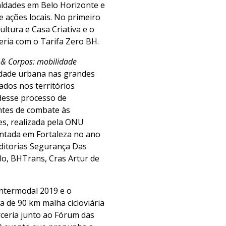
aldades em Belo Horizonte e
e ações locais. No primeiro
tura e Casa Criativa e o
ria com o Tarifa Zero BH.
 & Corpos: mobilidade
idade urbana nas grandes
ados nos territórios
desse processo de
ntes de combate às
es, realizada pela ONU
entada em Fortaleza no ano
ditorias Segurança Das
o, BHTrans, Cras Artur de
Intermodal 2019 e o
a de 90 km malha cicloviária
ceria junto ao Fórum das