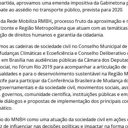
partida, aprovamos uma emenda impositiva da Gabinetona p
ate ao assédio no transporte público, prevista para 2020.
o da Rede Mobiliza RMBH
,
processo fruto da aproximação e
izonte e Região Metropolitana que atuam com as temáticas
ção de direitos humanos e garantia da cidadania.
s as cadeiras de sociedade civil no Conselho Municipal de
udanças Climáticas e Ecoeficiência e Conselho Deliberativ
 em Brasília nas audiências públicas da Câmara dos Deput
social, no Fórum Rio 2019 para acompanhar a articulação de
ualdades e para o desenvolvimento sustentável na Região M
cife para participar da Conferência Brasileira de Mudança d
overnamentais e da sociedade civil, movimentos sociais, as
 governos, comunidade científica, instituições públicas e e
e diálogos e propostas de implementação dos principais c
ático.
 do MNBH como uma atuação da sociedade civil em ações co
z de influenciar nas decisões políticas e impactar na forma