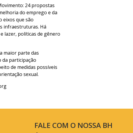
Movimento: 24 propostas
 melhoria do emprego e da
o eixos que são
 infraestruturas. Há
 lazer, políticas de gênero
a maior parte das
 da participação
eito de medidas possíveis
orientação sexual.
org
FALE COM O NOSSA BH